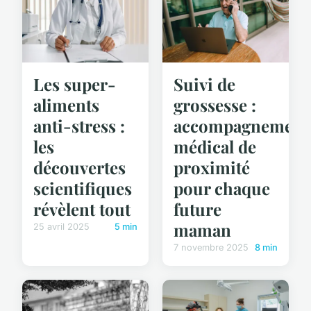
Les super-
Suivi de
aliments
grossesse :
anti-stress :
accompagnement
les
médical de
découvertes
proximité
scientifiques
pour chaque
révèlent tout
future
maman
25 avril 2025
5 min
7 novembre 2025
8 min