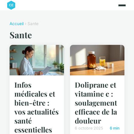
Accueil
› Sante
Sante
Infos
Doliprane et
médicales et
vitamine c :
bien-être :
soulagement
vos actualités
efficace de la
santé
douleur
essentielles
6 octobre 2025
6 min