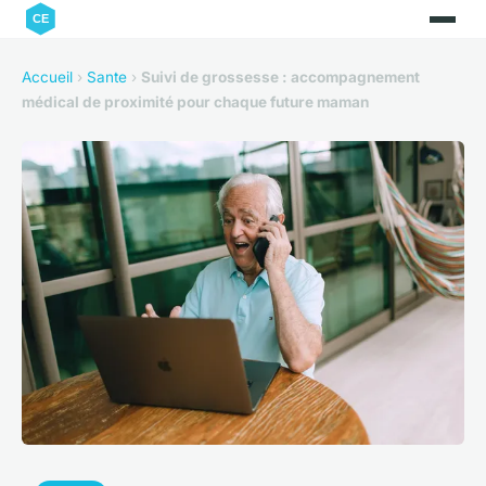
Accueil
›
Sante
›
Suivi de grossesse : accompagnement
médical de proximité pour chaque future maman