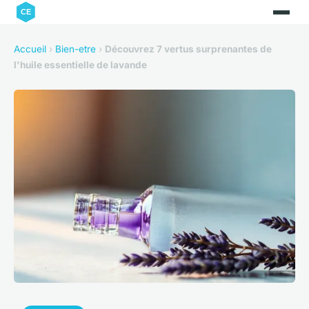
Accueil
›
Bien-etre
›
Découvrez 7 vertus surprenantes de
l'huile essentielle de lavande