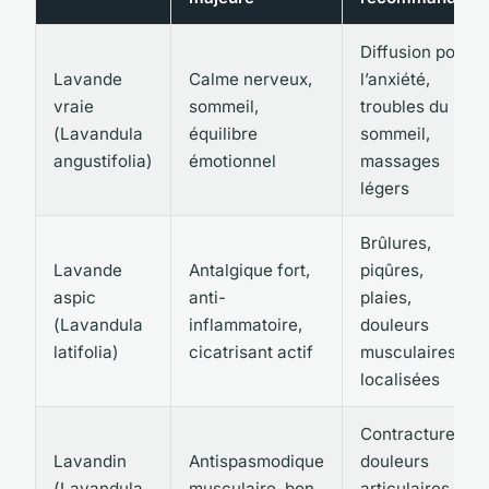
Diffusion pour
Lavande
Calme nerveux,
l’anxiété,
vraie
sommeil,
troubles du
(
Lavandula
équilibre
sommeil,
angustifolia
)
émotionnel
massages
légers
Brûlures,
Lavande
Antalgique fort,
piqûres,
aspic
anti-
plaies,
(
Lavandula
inflammatoire,
douleurs
latifolia
)
cicatrisant actif
musculaires
localisées
Contractures,
Lavandin
Antispasmodique
douleurs
(
Lavandula
musculaire, bon
articulaires,